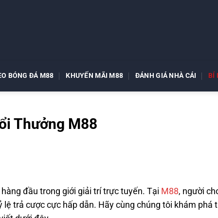
ÈO BÓNG ĐÁ M88
KHUYẾN MÃI M88
ĐÁNH GIÁ NHÀ CÁI
BÍ
 Đổi Thưởng M88
ng đầu trong giới giải trí trực tuyến. Tại
M88
, người ch
tỷ lệ trả cược cực hấp dẫn. Hãy cùng chúng tôi khám phá t