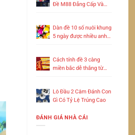
Đề M88 Đẳng Cấp Và
Chuyên Nghiệp
Dàn đề 10 số nuôi khung
5 ngày được nhiều anh
em lựa chọn
Cách tính đề 3 càng
miền bắc dễ thắng từ
dân chuyên
Lô Đầu 2 Câm Đánh Con
Gì Có Tỷ Lệ Trúng Cao
ĐÁNH GIÁ NHÀ CÁI