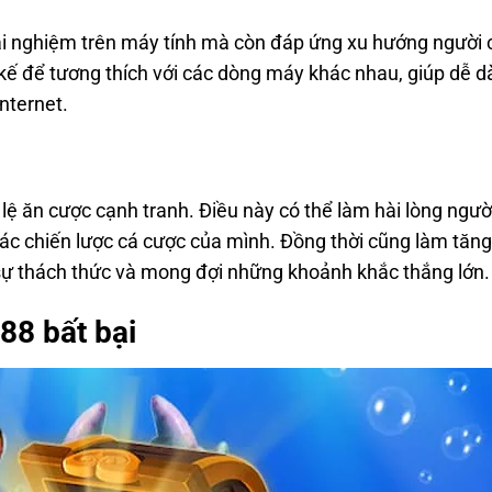
rải nghiệm trên máy tính mà còn đáp ứng xu hướng người 
kế để tương thích với các dòng máy khác nhau, giúp dễ dà
nternet.
 lệ ăn cược cạnh tranh. Điều này có thể làm hài lòng ngườ
 các chiến lược cá cược của mình. Đồng thời cũng làm tăng
 sự thách thức và mong đợi những khoảnh khắc thắng lớn.
88 bất bại