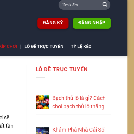
ĐĂNG KÝ
ĐĂNG NHẬP
 KÍP CHƠI
LÔ ĐỀ TRỰC TUYẾN
TỶ LỆ KÈO
LÔ ĐỀ TRỰC TUYẾN
Bạch thủ lô là gì? Cách
chơi bạch thủ lô thắng
dễ dàng
ơi sẽ
ất tần
Khám Phá Nhà Cái Số