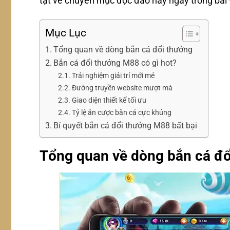
tật về chuyên mục độc đáo này ngay trong bài v
Mục Lục
Tổng quan về dòng bắn cá đổi thưởng
Bắn cá đổi thưởng M88 có gì hot?
Trải nghiệm giải trí mới mẻ
Đường truyền website mượt mà
Giao diện thiết kế tối ưu
Tỷ lệ ăn cược bắn cá cực khủng
Bí quyết bắn cá đổi thưởng M88 bất bại
Tổng quan về dòng bắn cá đổ