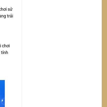
chơi sử
ng trải
i chơi
 tính