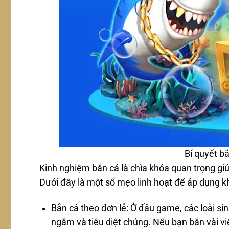
Bí quyết b
Kinh nghiệm bắn cá là chìa khóa quan trọng gi
Dưới đây là một số mẹo linh hoạt để áp dụng k
Bắn cá theo đơn lẻ: Ở đầu game, các loài sin
ngắm và tiêu diệt chúng. Nếu bạn bắn vài v