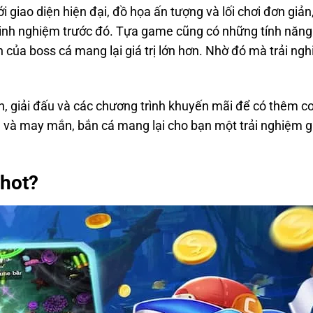
 giao diện hiện đại, đồ họa ấn tượng và lối chơi đơn giản
kinh nghiệm trước đó. Tựa game cũng có những tính năng
n của boss cá mang lại giá trị lớn hơn. Nhờ đó mà trải ng
ện, giải đấu và các chương trình khuyến mãi để có thêm cơ
g và may mắn, bắn cá mang lại cho bạn một trải nghiệm giả
 hot?