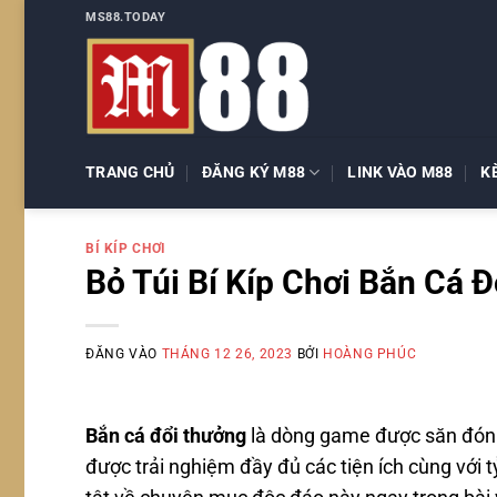
Bỏ
MS88.TODAY
qua
nội
dung
TRANG CHỦ
ĐĂNG KÝ M88
LINK VÀO M88
K
BÍ KÍP CHƠI
Bỏ Túi Bí Kíp Chơi Bắn Cá
ĐĂNG VÀO
THÁNG 12 26, 2023
BỞI
HOÀNG PHÚC
Bắn cá đổi thưởng
là dòng game được săn đón hà
được trải nghiệm đầy đủ các tiện ích cùng với 