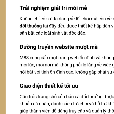
Trải nghiệm giải trí mới mẻ
Không chỉ có sự đa dạng về lối chơi mà còn về 
đổi thưởng
tại đây đều được thiết kế hấp dẫn v
săn bắt các loài sinh vật độc đáo.
Đường truyền website mượt mà
M88 cung cấp một trang web ổn định và không b
mọi lúc, mọi nơi mà không phải lo lắng về việc 
nổi bật với tính ổn định cao, không gặp phải sự 
Giao diện thiết kế tối ưu
Cấu trúc trang chủ của bắn cá đổi thưởng đượ
khoản cá nhân, danh sách trò chơi và hỗ trợ k
giúp thành viên dễ dàng truy cập và quản lý th