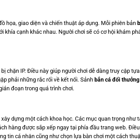
đồ họa, giao diện và chiến thuật áp dụng. Mỗi phiên bản
b
ới khía cạnh khác nhau. Người chơi sẽ có cơ hội khám ph
ị chặn IP. Điều này giúp người chơi dễ dàng truy cập tự
gặp phải những rắc rối về kết nối. Sảnh
bắn cá đổi thưởng
gián đoạn trong quá trình chơi.
c xây dựng một cách khoa học. Các mục quan trọng như t
hách hàng được sắp xếp ngay tại phía đầu trang web. Điều
ông tin cá nhân cũng như chọn lựa bàn chơi một cách thuận