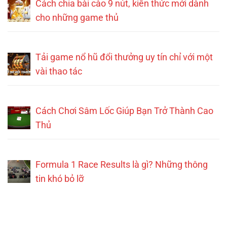
Cách chia bài cào 9 nút, kiến thức mới dành
cho những game thủ
Tải game nổ hũ đổi thưởng uy tín chỉ với một
vài thao tác
Cách Chơi Sâm Lốc Giúp Bạn Trở Thành Cao
Thủ
Formula 1 Race Results là gì? Những thông
tin khó bỏ lỡ