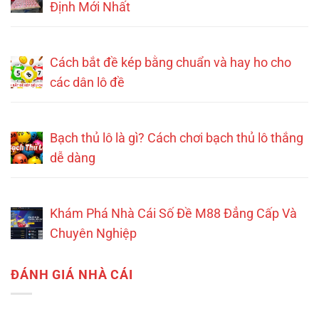
Định Mới Nhất
Cách bắt đề kép bằng chuẩn và hay ho cho
các dân lô đề
Bạch thủ lô là gì? Cách chơi bạch thủ lô thắng
dễ dàng
Khám Phá Nhà Cái Số Đề M88 Đẳng Cấp Và
Chuyên Nghiệp
ĐÁNH GIÁ NHÀ CÁI