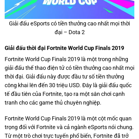
Giải đấu eSports có tiền thưởng cao nhất mọi thời
đại – Dota 2
Giải đấu thời đại Fortnite World Cup Finals 2019
Fortnite World Cup Finals 2019 là một trong những
giải đấu thể thao điện tử có tiền thưởng cao nhất mọi
thời đại. Giải đấu này được đầu tư số tiền thưởng
công khai lên đến 30 triệu USD. Đây là giải đấu quốc
tế đầu tiên của Fortnite, tạo ra một sân chơi cạnh
tranh cho các game thủ chuyên nghiệp.
Fortnite World Cup Finals 2019 là một cột mốc quan
trọng đối với Fortnite và cả ngành eSports nói chung.
Từ một trò chơi trực tuyến phổ biến, Fortnite đã trở