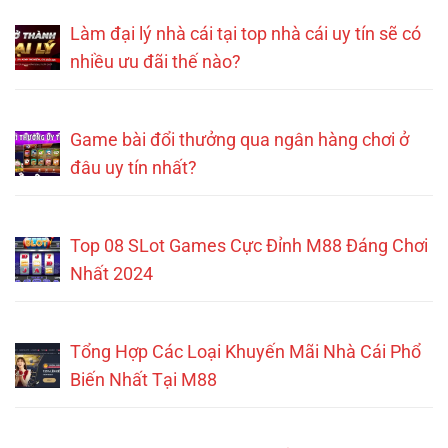
Làm đại lý nhà cái tại top nhà cái uy tín sẽ có
nhiều ưu đãi thế nào?
Game bài đổi thưởng qua ngân hàng chơi ở
đâu uy tín nhất?
Top 08 SLot Games Cực Đỉnh M88 Đáng Chơi
Nhất 2024
Tổng Hợp Các Loại Khuyến Mãi Nhà Cái Phổ
Biến Nhất Tại M88