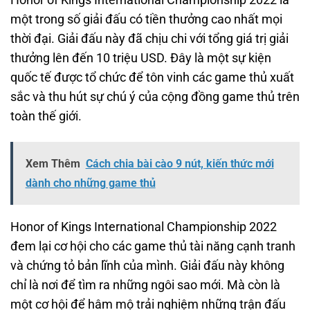
một trong số giải đấu có tiền thưởng cao nhất mọi
thời đại. Giải đấu này đã chịu chi với tổng giá trị giải
thưởng lên đến 10 triệu USD. Đây là một sự kiện
quốc tế được tổ chức để tôn vinh các game thủ xuất
sắc và thu hút sự chú ý của cộng đồng game thủ trên
toàn thế giới.
Xem Thêm
Cách chia bài cào 9 nút, kiến thức mới
dành cho những game thủ
Honor of Kings International Championship 2022
đem lại cơ hội cho các game thủ tài năng cạnh tranh
và chứng tỏ bản lĩnh của mình. Giải đấu này không
chỉ là nơi để tìm ra những ngôi sao mới. Mà còn là
một cơ hội để hâm mộ trải nghiệm những trận đấu