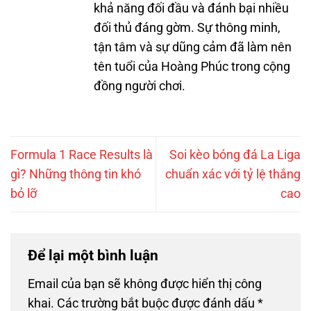
khả năng đối đầu và đánh bại nhiều
đối thủ đáng gờm. Sự thông minh,
tận tâm và sự dũng cảm đã làm nên
tên tuổi của Hoàng Phúc trong cộng
đồng người chơi.
Formula 1 Race Results là
Soi kèo bóng đá La Liga
gì? Những thông tin khó
chuẩn xác với tỷ lệ thắng
bỏ lỡ
cao
Để lại một bình luận
Email của bạn sẽ không được hiển thị công
khai.
Các trường bắt buộc được đánh dấu
*