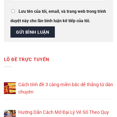
Lưu tên của tôi, email, và trang web trong trình
duyệt này cho lần bình luận kế tiếp của tôi.
LÔ ĐỀ TRỰC TUYẾN
Cách tính đề 3 càng miền bắc dễ thắng từ dân
chuyên
Hướng Dẫn Cách Mở Đại Lý Vé Số Theo Quy