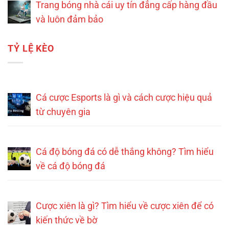
Trang bóng nhà cái uy tín đẳng cấp hàng đầu
và luôn đảm bảo
TỶ LỆ KÈO
Cá cược Esports là gì và cách cược hiệu quả
từ chuyên gia
Cá độ bóng đá có dễ thắng không? Tìm hiểu
về cá độ bóng đá
Cược xiên là gì? Tìm hiểu về cược xiên để có
kiến thức về bờ