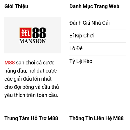
Giới Thiệu
Danh Mục Trang Web
Đánh Giá Nhà Cái
Bí Kíp Chơi
Lô Đề
Tỷ Lệ Kèo
M88
sân chơi cá cược
hàng đầu, nơi đặt cược
các giải đấu lớn nhất
cho đội bóng và cầu thủ
yêu thích trên toàn cầu.
Trung Tâm Hỗ Trợ M88
Thông Tin Liên Hệ M88