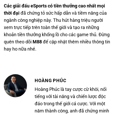
Các giải đấu eSports có tiền thưởng cao nhất mọi
thời đại
đã chứng tỏ sức hấp dẫn và tiềm năng của
ngành công nghiệp này. Thu hút hàng triệu người
xem trực tiếp trên toàn thế giới và tạo ra những
khoản tiền thưởng khổng lồ cho các game thủ. Đừng
quên theo dõi
M88
để cập nhật thêm nhiều thông tin
hay ho nữa nhé.
HOÀNG PHÚC
Hoàng Phúc là tay cược cừ khôi, nổi
tiếng với tài năng và chiến lược độc
đáo trong thế giới cá cược. Với một
năm thành công, anh đã chứng minh